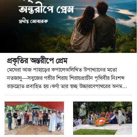
প্রকৃতির অন্তরীপে প্রেম
মেঘেরা আজ পাহাড়ের কপালেঅলিখিত উপাখ্যানের মতো
নতজানু—সবুজের গভীর শিরায় শিরায়প্রাচীন পৃথিবীর নিঃশব্দ
রক্তস্রোত প্রবাহিত হয়।ঝর্ণা তার স্বচ্ছ উচ্চারণেপাথরের অনমনীয়
অভিধান ভেঙেজলের বর্ণমালা লিখে চলে। আমি দাঁড়াই—
প্রকৃতির অনন্ত ব্...