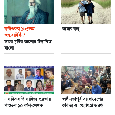
কবিগুরুর ১৬৫তম
আমার বন্ধু
জন্মবার্ষিকী /
অমর সৃষ্টির আলোয় উদ্ভাসিত
বাংলা
এসবিএসপি সাহিত্য পুরস্কার
স্বাধীনতাপূর্ব বাংলাদেশের
পাচ্ছেন ১০ কবি-লেখক
কবিতা ও ‘জ্যোৎস্না অরণ্য’