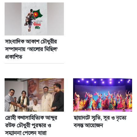
সাংবাদিক আকাশ চৌধুরীর
সম্পাদনায় ‘আলোর মিছিল’
প্রকাশিত
দ্রোহী কথাসাহিত্যিক আব্দুর
ছায়ানটে স্মৃতি, সুর ও নৃত্যে
রউফ চৌধুরী পুরস্কার ও
বসন্ত আয়োজন
সম্মাননা পেলেন যারা