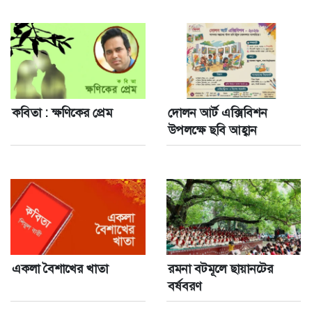
কবিতা : ক্ষণিকের প্রেম
দোলন আর্ট এক্সিবিশন
উপলক্ষে ছবি আহ্বান
একলা বৈশাখের খাতা
রমনা বটমূলে ছায়ানটের
বর্ষবরণ