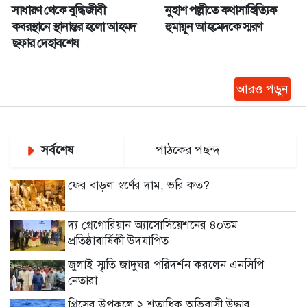
সাধারণ থেকে বুদ্ধিজীবী
নুহাশ পল্লীতে কথাসাহিত্যিক
কবরস্থানে স্থানান্তর হলো আহমদ
হুমায়ূন আহমেদকে স্মরণ
ছফার দেহাবশেষ
আরও পড়ুন
সর্বশেষ
পাঠকের পছন্দ
ফের বাড়ল স্বর্ণের দাম, ভরি কত?
দ্য গ্রেগোরিয়ান অ্যাসোসিয়েশনের ৪০তম
প্রতিষ্ঠাবার্ষিকী উদযাপিত
জুলাই স্মৃতি জাদুঘর পরিদর্শন করলেন এনসিপি
নেতারা
গ্রিসের উপকূলে ২ শতাধিক অভিবাসী উদ্ধার,