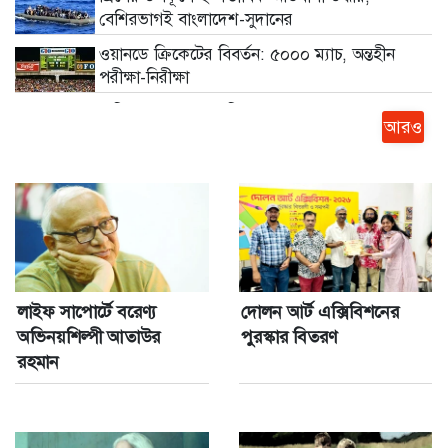
বেশিরভাগই বাংলাদেশ-সুদানের
ওয়ানডে ক্রিকেটের বিবর্তন: ৫০০০ ম্যাচ, অন্তহীন
পরীক্ষা-নিরীক্ষা
বাড়ির পাশে ডোবায় মিলল যুবদল নেতার মরদেহ
আরও
আগস্টে ফের টানা ৪ দিনের ছুটির সুযোগ
নরম ও তুলতুলে দই বড়া তৈরির সহজ রেসিপি
ঢাকা-টরেন্টো ফ্লাইট নিয়ে বিমানের নতুন নির্দেশনা
লাইফ সাপোর্টে বরেণ্য
দোলন আর্ট এক্সিবিশনের
অভিনয়শিল্পী আতাউর
পুরস্কার বিতরণ
টানা দ্বিতীয়বার অস্ট্রেলিয়ার বর্ষসেরা হেড
রহমান