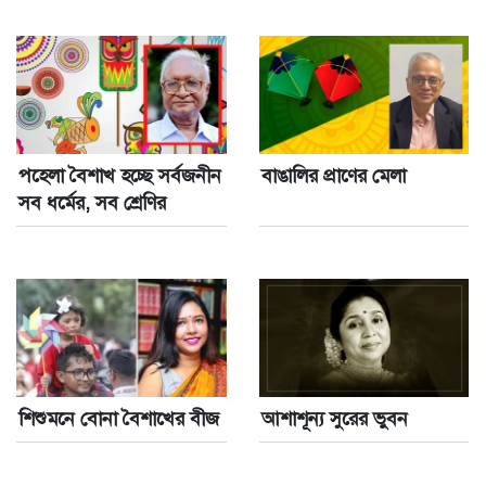
পহেলা বৈশাখ হচ্ছে সর্বজনীন
বাঙালির প্রাণের মেলা
সব ধর্মের, সব শ্রেণির
শিশুমনে বোনা বৈশাখের বীজ
আশাশূন্য সুরের ভুবন